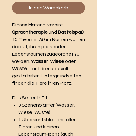
In den Warenkorb
Dieses Material vereint
Sprachtherapie
und
Bastelspaß
:
15 Tiere mit
/s/
im Namen warten
darauf, ihren passenden
Lebensräumen zugeordnet zu
werden.
Wasser
,
Wiese
oder
Wüste
– auf drei liebevoll
gestalteten Hintergrundseiten
finden die Tiere ihren Platz.
Das Set enthält:
3 Szenenblätter (Wasser,
Wiese, Wüste)
1 Übersichtsblatt mit allen
Tieren und kleinen
Lebensraum-Icons (auch