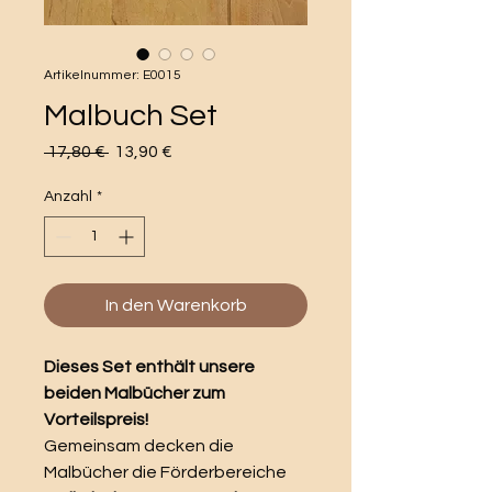
Artikelnummer: E0015
Malbuch Set
Standardpreis
Sale-
 17,80 € 
13,90 €
Preis
Anzahl
*
In den Warenkorb
Dieses Set enthält unsere
beiden Malbücher zum
Vorteilspreis!
Gemeinsam decken die
Malbücher die Förderbereiche