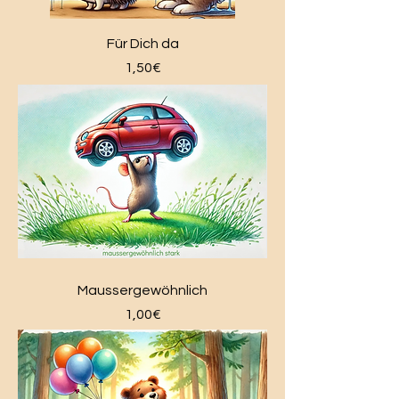
Für Dich da
Price
1,50€
Maussergewöhnlich
Price
1,00€