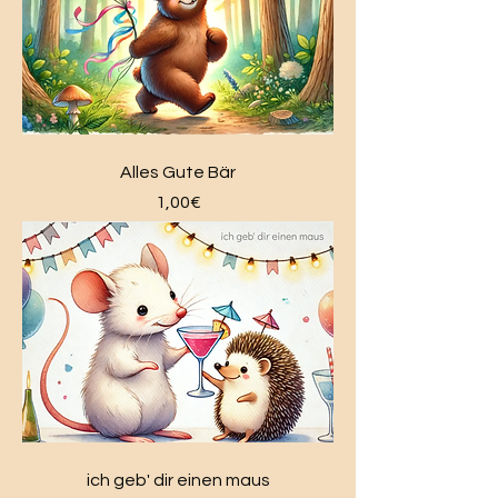
Alles Gute Bär
Price
1,00€
ich geb' dir einen maus