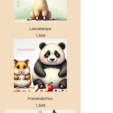
Lamalampe
Price
1,50€
Fresskalation
Price
1,50€