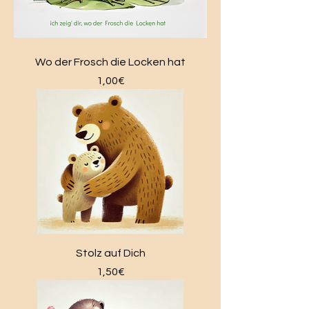
Wo der Frosch die Locken hat
Price
1,00€
Stolz auf Dich
Price
1,50€