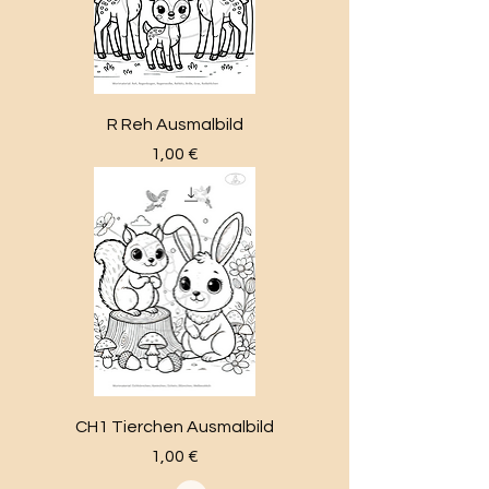
R Reh Ausmalbild
Preis
1,00 €
CH1 Tierchen Ausmalbild
Preis
1,00 €