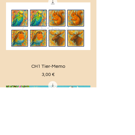
CH1 Tier-Memo
Preis
3,00 €