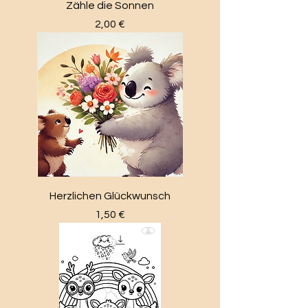
Zähle die Sonnen
Preis
2,00 €
Herzlichen Glückwunsch
Preis
1,50 €