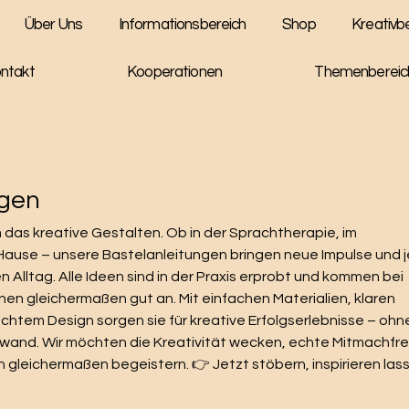
Über Uns
Informationsbereich
Shop
Kreativb
ntakt
Kooperationen
Themenbereic
ngen
um das kreative Gestalten. Ob in der Sprachtherapie, im
 Hause – unsere Bastelanleitungen bringen neue Impulse und 
 Alltag. Alle Ideen sind in der Praxis erprobt und kommen bei
en gleichermaßen gut an. Mit einfachen Materialien, klaren
chtem Design sorgen sie für kreative Erfolgserlebnisse – ohn
wand. Wir möchten die Kreativität wecken, echte Mitmachfr
n gleichermaßen begeistern. 👉 Jetzt stöbern, inspirieren las