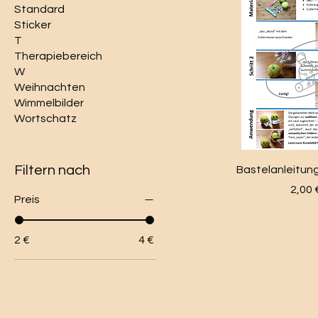
Standard
Sticker
T
Therapiebereich
W
Weihnachten
Wimmelbilder
Wortschatz
Filtern nach
Bastelanleitung
Preis
2,00 
Preis
2 €
4 €