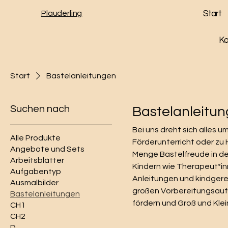
Plauderling
Start
Ko
Start
Bastelanleitungen
Suchen nach
Bastelanleitu
Bei uns dreht sich alles 
Alle Produkte
Förderunterricht oder zu
Angebote und Sets
Menge Bastelfreude in den
Arbeitsblätter
Kindern wie Therapeut*inn
Aufgabentyp
Anleitungen und kindgere
Ausmalbilder
großen Vorbereitungsauf
Bastelanleitungen
fördern und Groß und Klei
CH1
CH2
D