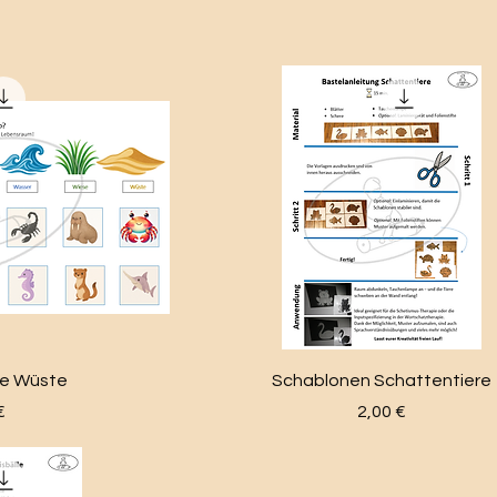
se Wüste
Schablonen Schattentiere
Preis
€
2,00 €