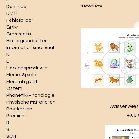
Dominos
4 Produkte
Dr/Tr
Fehlerbilder
Gr/Kr
Grammatik
Hintergrundseiten
Informationsmaterial
K
L
Lieblingsprodukte
Memo-Spiele
Merkfähigkeit
Ostern
Phonetik/Phonologie
Physische Materialien
Wasser Wie
Postkarten
Preis
4,00 
Premium
R
S
SCH