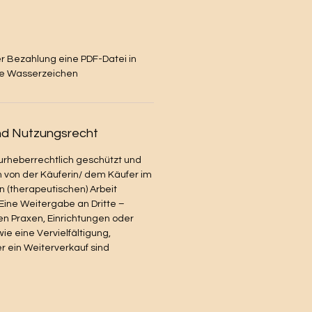
er Bezahlung eine PDF-Datei in
ne Wasserzeichen
nd Nutzungsrecht
 urheberrechtlich geschützt und
h von der Käuferin/ dem Käufer im
(therapeutischen) Arbeit
ine Weitergabe an Dritte –
en Praxen, Einrichtungen oder
ie eine Vervielfältigung,
r ein Weiterverkauf sind