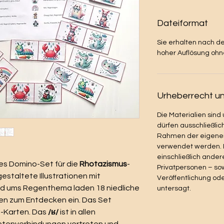
Dateiformat
Sie erhalten nach d
hoher Auflösung oh
Urheberrecht u
Die Materialien sind
dürfen ausschließlic
Rahmen der eigenen 
verwendet werden. E
einschließlich ander
es Domino-Set für die
Rhotazismus
-
Privatpersonen – sow
gestaltete Illustrationen mit
Veröffentlichung ode
und ums Regenthema laden 18 niedliche
untersagt.
en zum Entdecken ein. Das Set
-Karten. Das
/ʁ/
ist in allen