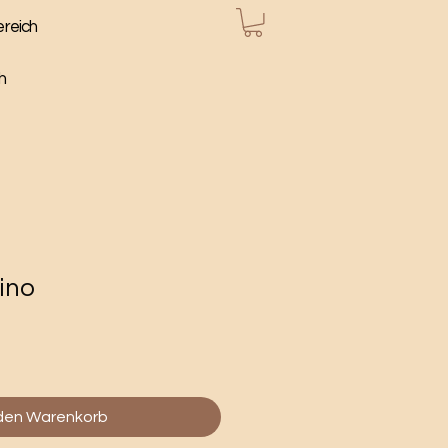
ereich
h
ino
 den Warenkorb