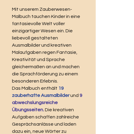
Mit unserem Zauberwesen-
Malbuch tauchen Kinder in eine
fantasievolle Welt voller
einzigartiger Wesen ein. Die
liebevoll gestalteten
Ausmalbilder und kreativen
Malaufgaben regen Fantasie,
Kreativität und Sprache
gleichermaßen an und machen
die Sprachförderung zu einem
besonderen Erlebnis.
Das Malbuch enthält
19
zauberhafte Ausmalbilder
und
9
abwechslungsreiche
Übungsseiten.
Die kreativen
Aufgaben schaffen zahlreiche
Gesprächsanlässe und laden
dazu ein, neue Wörter zu